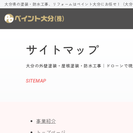
大分県の塗装・防水工事、リフォームはペイント大分にお任せ！（大分
コ
ン
テ
ン
サイトマップ
ツ
へ
大分の外壁塗装・屋根塗装・防水工事｜ドローンで現
ス
キ
SITEMAP
ッ
プ
事業紹介
トップページ