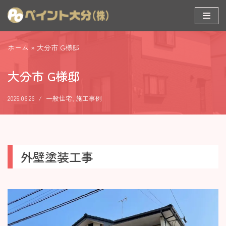
コ
ン
ホーム
»
大分市 G様邸
テ
ン
大分市 G様邸
ツ
へ
2025.06.26
一般住宅
,
施工事例
ス
キ
ッ
プ
外壁塗装工事