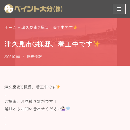
コ
ン
ホーム
»
津久見市G様邸、着工中です
テ
ン
津久見市G様邸、着工中です
ツ
へ
2026.07.08
新着情報
ス
キ
ッ
プ
津久見市G様邸、着工中です
.
ご提案、お見積り無料です！
是非ともお問い合わせください
.
.