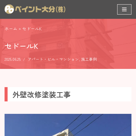
コ
ン
ホーム
»
セドールK
テ
ン
セドールK
ツ
へ
2025.06.25
アパート・ビル・マンション
,
施工事例
ス
キ
ッ
プ
外壁改修塗装工事